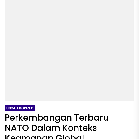
UNCATEGORIZED
Perkembangan Terbaru
NATO Dalam Konteks
Keamanan Global