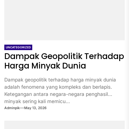
UNCATEGORIZED
Dampak Geopolitik Terhadap
Harga Minyak Dunia
Dampak geopolitik terhadap harga minyak dunia
adalah fenomena yang kompleks dan berlapis.
Ketegangan antara negara-negara penghasil
minyak sering kali memicu...
Adminpik
May 13, 2026