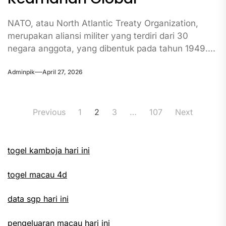
NATO, atau North Atlantic Treaty Organization,
merupakan aliansi militer yang terdiri dari 30
negara anggota, yang dibentuk pada tahun 1949....
Adminpik
April 27, 2026
Posts
Previous
1
2
3
…
107
Next
pagination
togel kamboja hari ini
togel macau 4d
data sgp hari ini
pengeluaran macau hari ini