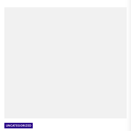
UNCATEGORIZED