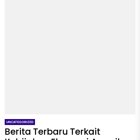
UNCATEGORIZED
Berita Terbaru Terkait