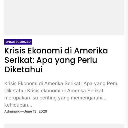
UNCATEGORIZED
Krisis Ekonomi di Amerika
Serikat: Apa yang Perlu
Diketahui
Krisis Ekonomi di Amerika Serikat: Apa yang Perlu
Diketahui Krisis ekonomi di Amerika Serikat
merupakan isu penting yang memengaruhi
kehidupan...
Adminpik
June 13, 2026