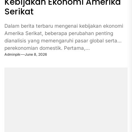
Kebijakan Ekonomi Amerika
Serikat
Dalam berita terbaru mengenai kebijakan ekonomi
Amerika Serikat, beberapa perubahan penting
dianalisis yang memengaruhi pasar global serta
perekonomian domestik. Pertama,...
Adminpik
June 8, 2026