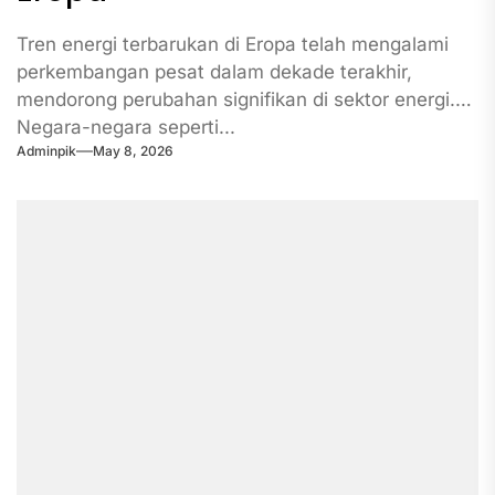
Tren energi terbarukan di Eropa telah mengalami
perkembangan pesat dalam dekade terakhir,
mendorong perubahan signifikan di sektor energi.
Negara-negara seperti...
Adminpik
May 8, 2026