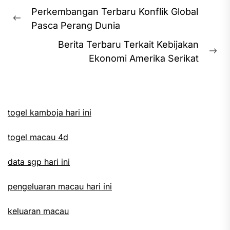
Post
Perkembangan Terbaru Konflik Global
navigation
Previous
Pasca Perang Dunia
post:
Berita Terbaru Terkait Kebijakan
Ne
Ekonomi Amerika Serikat
pos
togel kamboja hari ini
togel macau 4d
data sgp hari ini
pengeluaran macau hari ini
keluaran macau