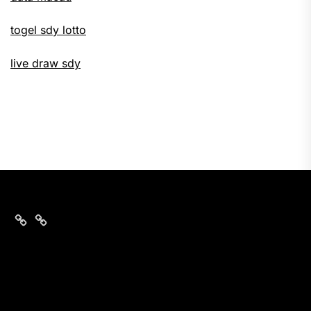
togel sdy lotto
live draw sdy
togel
nomor
hongkong
togel
hari
sgp
ini