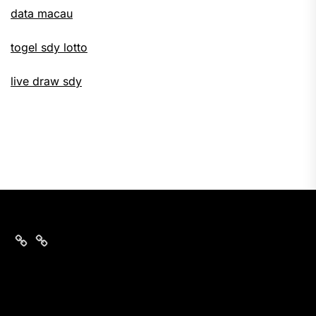
data macau
togel sdy lotto
live draw sdy
togel
nomor
hongkong
togel
hari
sgp
ini