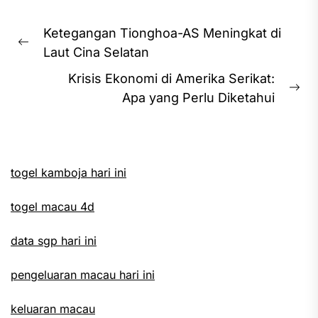
Post
Ketegangan Tionghoa-AS Meningkat di
navigation
Previous
Laut Cina Selatan
post:
Krisis Ekonomi di Amerika Serikat:
Ne
Apa yang Perlu Diketahui
pos
togel kamboja hari ini
togel macau 4d
data sgp hari ini
pengeluaran macau hari ini
keluaran macau