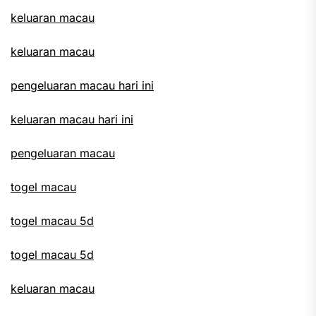
keluaran macau
keluaran macau
pengeluaran macau hari ini
keluaran macau hari ini
pengeluaran macau
togel macau
togel macau 5d
togel macau 5d
keluaran macau