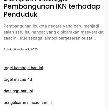
Pembangunan IKN terhadap
Penduduk
Pembangunan ibukota negara yang baru menjadi
salah satu isu hangat yang dibicarakan masyarakat
saat ini. IKN sebagai simbol pergeseran pusat...
Adminpik
June 1, 2025
togel kamboja hari ini
togel macau 4d
data sgp hari ini
pengeluaran macau hari ini