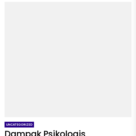
UNCATEGORIZED
Dampak Psikologis