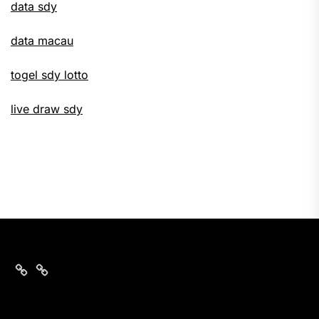
data sdy
data macau
togel sdy lotto
live draw sdy
togel
nomor
hongkong
togel
hari
sgp
ini